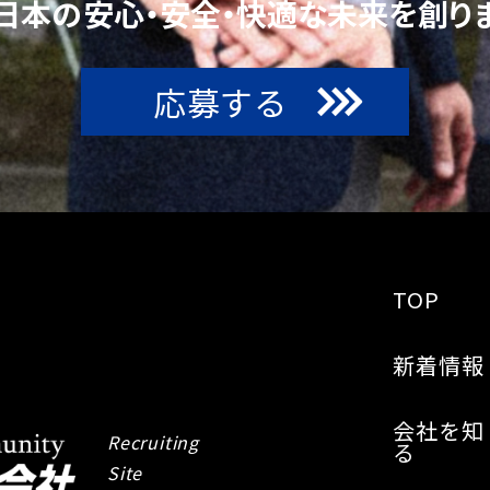
日本の安心・安全・快適な
未来を創りま
応募する
TOP
新着情報
会社を知
Recruiting
る
Site