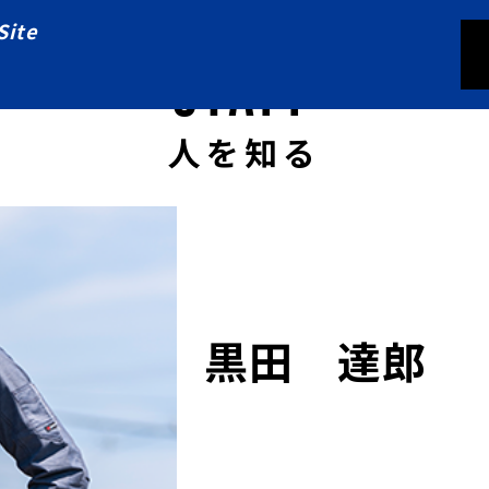
Site
STAFF
人を知る
黒田 達郎